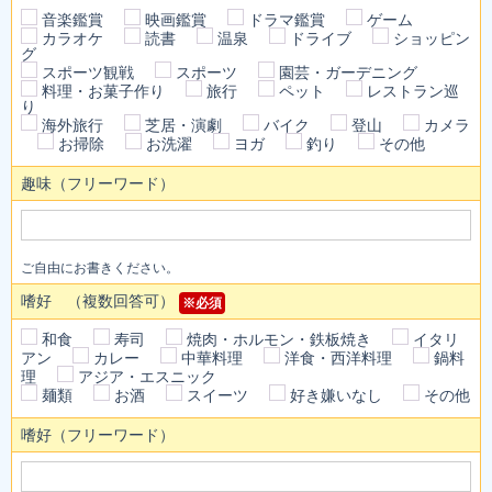
音楽鑑賞
映画鑑賞
ドラマ鑑賞
ゲーム
カラオケ
読書
温泉
ドライブ
ショッピン
グ
スポーツ観戦
スポーツ
園芸・ガーデニング
料理・お菓子作り
旅行
ペット
レストラン巡
り
海外旅行
芝居・演劇
バイク
登山
カメラ
お掃除
お洗濯
ヨガ
釣り
その他
趣味（フリーワード）
ご自由にお書きください。
嗜好 （複数回答可）
※必須
和食
寿司
焼肉・ホルモン・鉄板焼き
イタリ
アン
カレー
中華料理
洋食・西洋料理
鍋料
理
アジア・エスニック
麺類
お酒
スイーツ
好き嫌いなし
その他
嗜好（フリーワード）