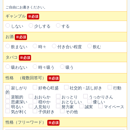
ご自由にお書きください。
ギャンブル
※必須
しない
少しする
する
お酒
※必須
飲まない
時々
付き合い程度
飲む
タバコ
※必須
吸わない
時々吸う
吸う
性格 （複数回答可）
※必須
寂しがり
好奇心旺盛
社交的・話し好き
行動
的
楽観的
おおらか
おっとり
うっかりさん
思慮深い
穏やか
おとなしい
優しい
明るい
人見知り
努力家
誠実
マイペース
気が利く
子供好き
その他
性格（フリーワード）
※必須