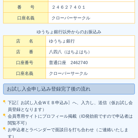
番 号
２４６２７４０１
口座名義
クローバーサークル
ゆうちょ銀行以外からのお振込み
店 名
ゆうちょ銀行
店 番
八四八（はちよはち）
口座番号
普通口座 2462740
口座名義
クローバーサークル
お試し入会申し込み登録完了後の流れ
下記〖お試し入会ＷＥＢ申込み〗へ、入力し、送信（仮お試し会
員登録となります）
会員専用サイトにプロフィール掲載（ID発効前ですので申込者は
閲覧不可）
お申込者とラベンダーで面談日を打ち合わせ（ご連絡いたしま
す）