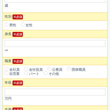
歳
性別
※必須
男性
女性
身長
※必須
㎝
職業
※必須
会社員
会社役員
公務員
団体職員
自営業
パート
その他
年収
※必須
万円
学歴
※必須