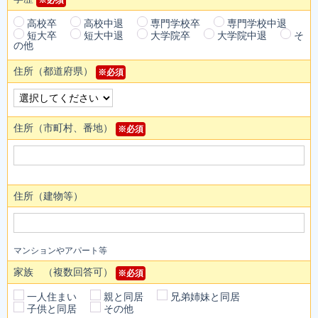
高校卒
高校中退
専門学校卒
専門学校中退
短大卒
短大中退
大学院卒
大学院中退
そ
の他
住所（都道府県）
※必須
住所（市町村、番地）
※必須
住所（建物等）
マンションやアパート等
家族 （複数回答可）
※必須
一人住まい
親と同居
兄弟姉妹と同居
子供と同居
その他