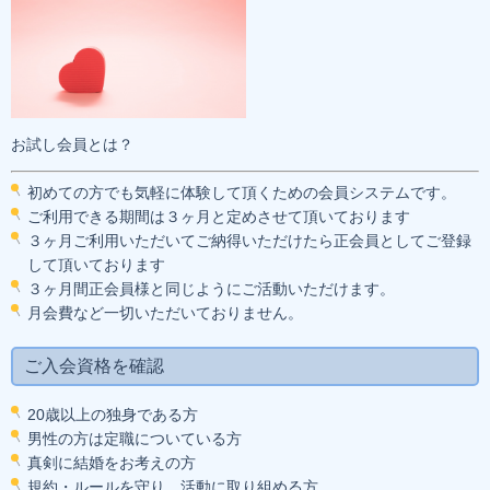
ご入会料金
ＷＥＢ入会申込み
プライバシーポリシー
会社概要・アクセス
お試し会員とは？
スタッフブログ（Ameba）
初めての方でも気軽に体験して頂くための会員システムです。
ご利用できる期間は３ヶ月と定めさせて頂いております
３ヶ月ご利用いただいてご納得いただけたら正会員としてご登録
して頂いております
３ヶ月間正会員様と同じようにご活動いただけます。
月会費など一切いただいておりません。
ご入会資格を確認
20歳以上の独身である方
男性の方は定職についている方
真剣に結婚をお考えの方
規約・ルールを守り、活動に取り組める方