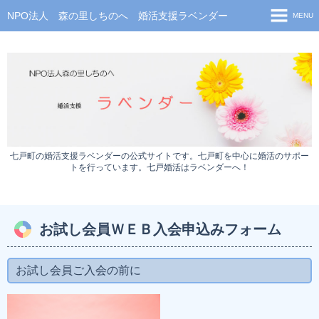
NPO法人 森の里しちのへ 婚活支援ラベンダー
MENU
ホーム
会員専用サイト
七戸町 結婚活動支援事業
新着情報
七戸町の婚活支援ラベンダーの公式サイトです。七戸町を中心に婚活のサポー
お試し入会
トを行っています。七戸婚活はラベンダーへ！
お試し会員ＷＥＢ入会申込みフォーム
会員プロフィール（公開用）
お試し会員ＷＥＢ入会申込みフォーム
婚活イベント
お試し会員ご入会の前に
イベント申込みフォーム
お問い合わせ・資料請求