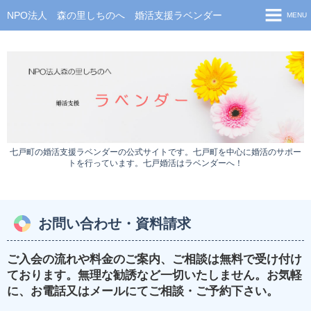
NPO法人 森の里しちのへ 婚活支援ラベンダー
MENU
ホーム
会員専用サイト
七戸町 結婚活動支援事業
新着情報
七戸町の婚活支援ラベンダーの公式サイトです。七戸町を中心に婚活のサポー
お試し入会
トを行っています。七戸婚活はラベンダーへ！
お試し会員ＷＥＢ入会申込みフォーム
会員プロフィール（公開用）
お問い合わせ・資料請求
婚活イベント
ご入会の流れや料金のご案内、ご相談は無料で受け付け
イベント申込みフォーム
ております。無理な勧誘など一切いたしません。
お気軽
お問い合わせ・資料請求
に、お電話又はメールにてご相談・ご予約下さい。