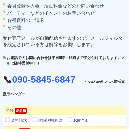
ご入会料金
会員登録や入会・活動料金などのお問い合わせ
パーティーなどのイベントのお問い合わせ
ＷＥＢ入会申込み
各種資料のご請求
プライバシーポリシー
その他
会社概要・アクセス
受付完了メールが自動配信されますので、メールフィルタ
を設定されている方は解除をお願いします。
スタッフブログ（Ameba）
※お電話でのお問い合わせは平日9時～16時まで受け付けております。メ
ールは随時受付中！！
📞
090-5845-6847
婚活支
NPO法人森の里しちのへ
援ラベンダー
区分
※必須
資料請求
詳細説明希望
お問合せ