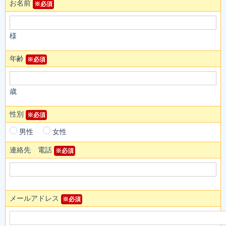
お名前
※必須
様
年齢
※必須
歳
性別
※必須
男性
女性
連絡先 電話
※必須
メールアドレス
※必須