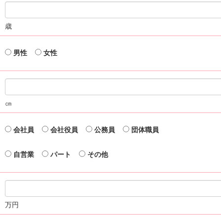
歳
男性
女性
㎝
会社員
会社役員
公務員
団体職員
自営業
パート
その他
万円