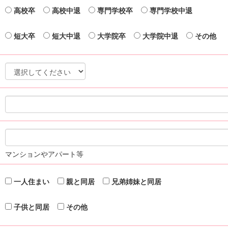
高校卒
高校中退
専門学校卒
専門学校中退
短大卒
短大中退
大学院卒
大学院中退
その他
マンションやアパート等
一人住まい
親と同居
兄弟姉妹と同居
子供と同居
その他